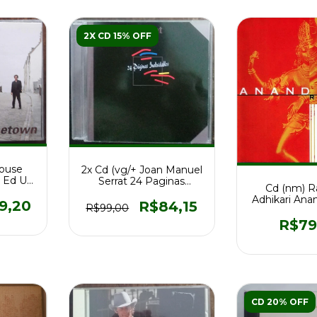
2X CD 15% OFF
House
2x Cd (vg/+ Joan Manuel
 Ed Us
Serrat 24 Paginas
Cd (nm) R
o Ex
Inolvidables Ed Es
Adhikari Ana
9,20
R$84,15
R$99,00
Ed 2002 Az
R$79
CD 20% OFF