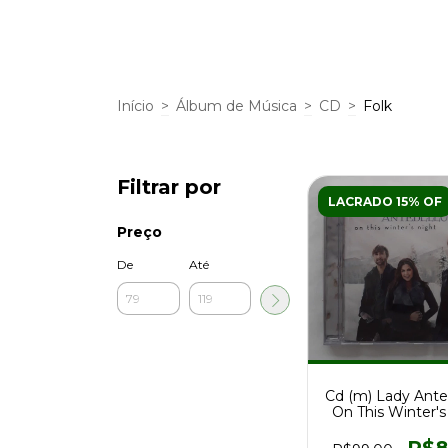
Início
>
Álbum de Música
>
CD
>
Folk
Filtrar por
LACRADO 15% OF
Preço
De
Até
Cd (m) Lady Ant
On This Winter's
1a Ed Br 20