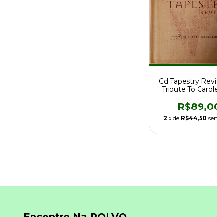
Cd Tapestry Revi
Tribute To Carol
Dig Rarida
R$89,0
2
x de
R$44,50
se
Encontre Na POLVO