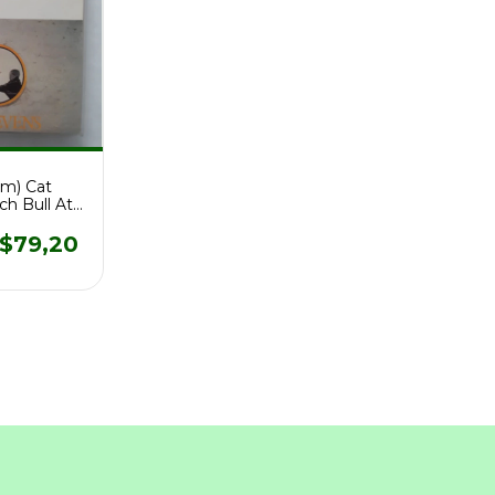
nm) Cat
ch Bull At
Re Cd 4365
$79,20