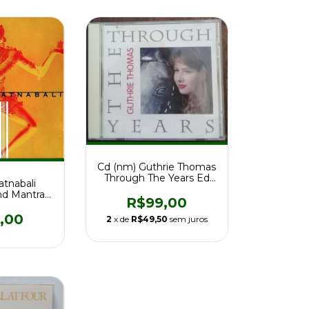
Cd (nm) Guthrie Thomas
Through The Years Ed
atnabali
Ale 1992 Import
nd Mantras
R$99,00
ul Music
,00
2
x de
R$49,50
sem juros