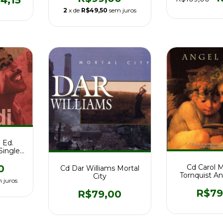
4,15
2
x de
R$49,50
sem juros
 Ed.
Single
tado
Cd Carol 
0
Cd Dar Williams Mortal
Tornquist A
City
 juros
Co
R$79
R$79,00