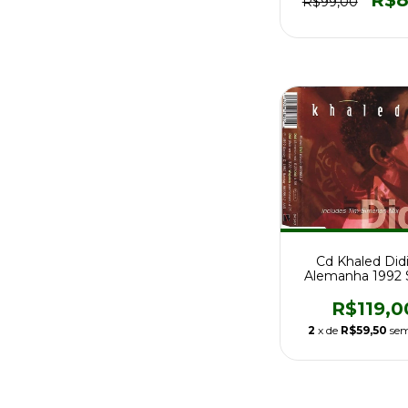
R$8
R$99,00
Cd Khaled Didi
Alemanha 1992 
Promo Impor
R$119,0
2
x de
R$59,50
sem