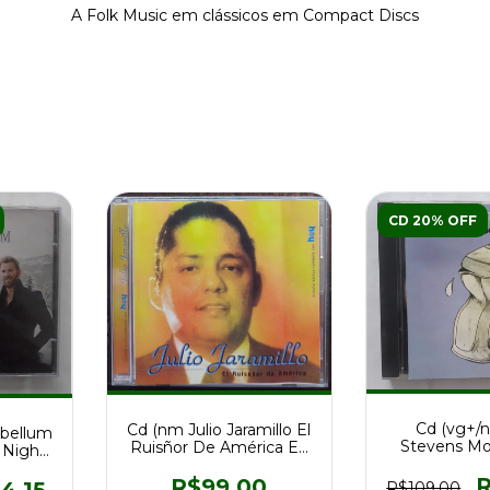
A Folk Music em clássicos em Compact Discs
CD 20% OFF
Cd (vg+/
Cd (nm Julio Jaramillo El
ebellum
Stevens M
Ruisñor De América Ed
 Night
Jakon Ed U
Es 1998 Hoy
12
R
R$99,00
R$109,00