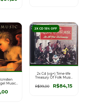
2X CD 15% OFF
2x Cd (vg+) Time-life
Treasury Of Folk Music
Mcmillen
Ed Us Importado
ngel Music
R$84,15
R$99,00
mp
,00