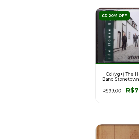
CD 20% OFF
Cd (vg+) The 
Band Stonetown
1991 Importad
R$7
R$99,00