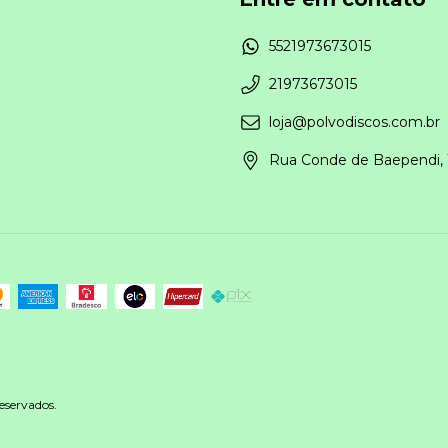
5521973673015
21973673015
loja@polvodiscos.com.br
Rua Conde de Baependi, 
eservados.