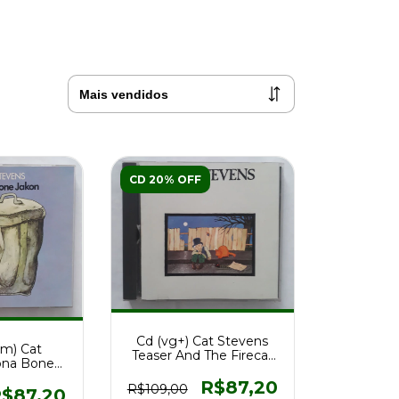
CD 20% OFF
Cd (vg+) Cat Stevens
nm) Cat
Teaser And The Firecat
ona Bone
Ed Us 1988 Re
s 1988 Re
R$87,20
R$109,00
$87,20