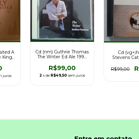
Cd (nm) Guthrie Thomas
sited A
Cd (vg+/
The Writer Ed Ale 1990
e King
Stevens Cat
Importado Raro
de
Four Ed Us 
R$99,00
0
R
R$99,00
2
x de
R$49,50
sem juros
m juros
Entre em contato