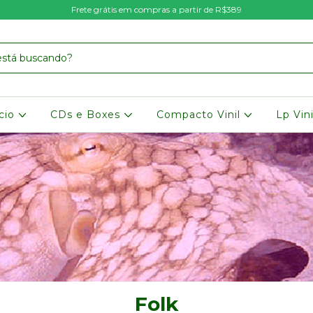
Frete grátis em compras a partir de R$389
icio
CDs e Boxes
Compacto Vinil
Lp Vin
Folk