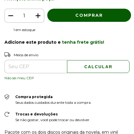
1
em estoque
Adicione este produto e
tenha frete grátis!
ALTERAR CEP
Entregas para o CEP:
Meios de envio
CALCULAR
Não sei meu CEP
Compra protegida
Seus dados cuidados durante toda a compra.
Trocas e devoluções
Se não gostar, você pode trocar ou devolver.
Pacote com os dois discos originais da novela, em vinil