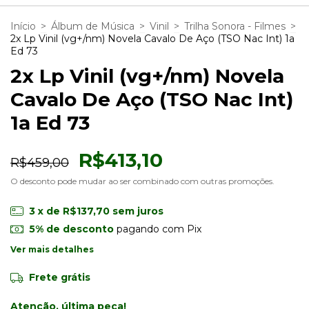
Início
>
Álbum de Música
>
Vinil
>
Trilha Sonora - Filmes
>
2x Lp Vinil (vg+/nm) Novela Cavalo De Aço (TSO Nac Int) 1a
Ed 73
2x Lp Vinil (vg+/nm) Novela
Cavalo De Aço (TSO Nac Int)
1a Ed 73
R$413,10
R$459,00
O desconto pode mudar ao ser combinado com outras promoções.
3
x de
R$137,70
sem juros
5% de desconto
pagando com Pix
Ver mais detalhes
Frete grátis
Atenção, última peça!