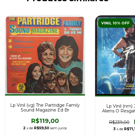
VINIL 10% OFF
Lp Vinil (vg) The Partridge Family
Lp Vinil (nm)
Sound Magazine Ed Br
Aliens O Resgate
R$119,00
R$239,00
2
x de
R$59,50
sem juros
3
x de
R$71,