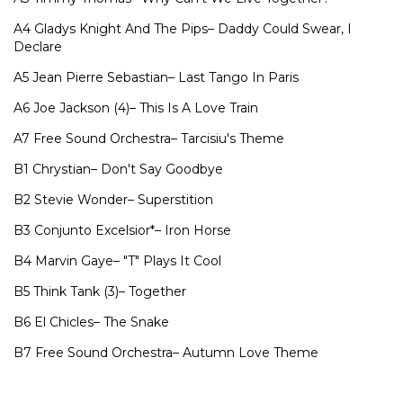
A4
Gladys Knight And The Pips–
Daddy Could Swear, I
Declare
A5
Jean Pierre Sebastian–
Last Tango In Paris
A6
Joe Jackson (4)–
This Is A Love Train
A7
Free Sound Orchestra–
Tarcisiu's Theme
B1
Chrystian–
Don't Say Goodbye
B2
Stevie Wonder–
Superstition
B3
Conjunto Excelsior*–
Iron Horse
B4
Marvin Gaye–
"T" Plays It Cool
B5
Think Tank (3)–
Together
B6
El Chicles–
The Snake
B7
Free Sound Orchestra–
Autumn Love Theme