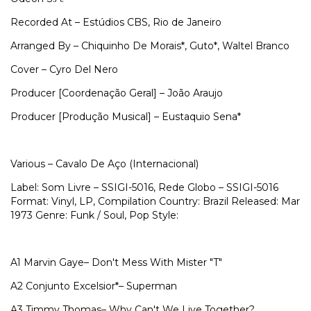
Recorded At – Estúdios CBS, Rio de Janeiro
Arranged By – Chiquinho De Morais*, Guto*, Waltel Branco
Cover – Cyro Del Nero
Producer [Coordenação Geral] – João Araujo
Producer [Produção Musical] – Eustaquio Sena*
Various – Cavalo De Aço (Internacional)
Label: Som Livre – SSIGI-5016, Rede Globo – SSIGI-5016
Format: Vinyl, LP, Compilation Country: Brazil Released: Mar
1973 Genre: Funk / Soul, Pop Style:
A1
Marvin Gaye–
Don't Mess With Mister "T"
A2
Conjunto Excelsior*–
Superman
A3
Timmy Thomas–
Why Can't We Live Together?