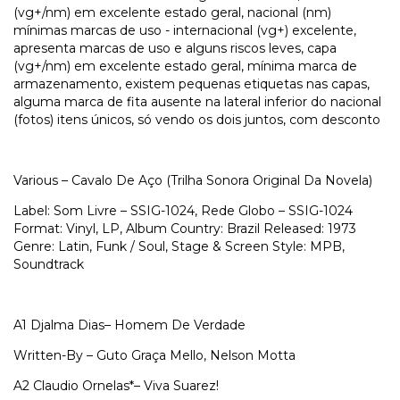
(vg+/nm) em excelente estado geral, nacional (nm)
mínimas marcas de uso - internacional (vg+) excelente,
apresenta marcas de uso e alguns riscos leves, capa
(vg+/nm) em excelente estado geral, mínima marca de
armazenamento, existem pequenas etiquetas nas capas,
alguma marca de fita ausente na lateral inferior do nacional
(fotos) itens únicos, só vendo os dois juntos, com desconto
Various – Cavalo De Aço (Trilha Sonora Original Da Novela)
Label: Som Livre – SSIG-1024, Rede Globo – SSIG-1024
Format: Vinyl, LP, Album Country: Brazil Released: 1973
Genre: Latin, Funk / Soul, Stage & Screen Style: MPB,
Soundtrack
A1
Djalma Dias–
Homem De Verdade
Written-By – Guto Graça Mello, Nelson Motta
A2
Claudio Ornelas*–
Viva Suarez!