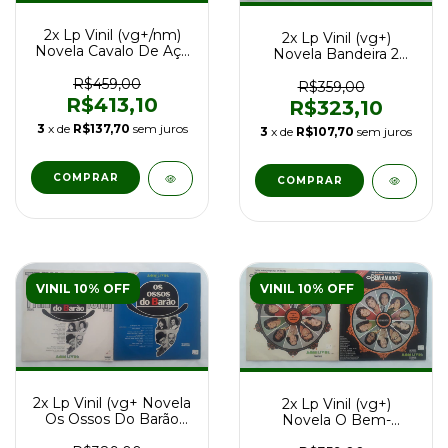
2x Lp Vinil (vg+/nm)
2x Lp Vinil (vg+)
Novela Cavalo De Aço
Novela Bandeira 2
(TSO Nac Int) 1a Ed 73
(TSO Nac Int) 1a Ed
R$459,00
1971
R$359,00
R$413,10
R$323,10
3
x de
R$137,70
sem juros
3
x de
R$107,70
sem juros
VINIL 10% OFF
VINIL 10% OFF
2x Lp Vinil (vg+ Novela
2x Lp Vinil (vg+)
Os Ossos Do Barão
Novela O Bem-
(Nac Int) 1a Ed 74
Amado!! (TSO Nac Int)