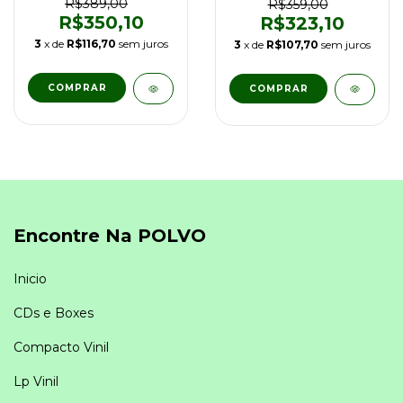
1a Ed 1973
R$389,00
R$359,00
R$350,10
R$323,10
3
x de
R$116,70
sem juros
3
x de
R$107,70
sem juros
Encontre Na POLVO
Inicio
CDs e Boxes
Compacto Vinil
Lp Vinil