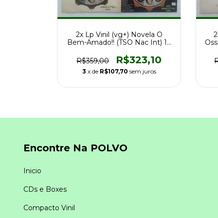
2
2x Lp Vinil (vg+) Novela O
Oss
Bem-Amado!! (TSO Nac Int) 1a
Ed 1973
R$323,10
R$359,00
3
x de
R$107,70
sem juros
Encontre Na POLVO
Inicio
CDs e Boxes
Compacto Vinil