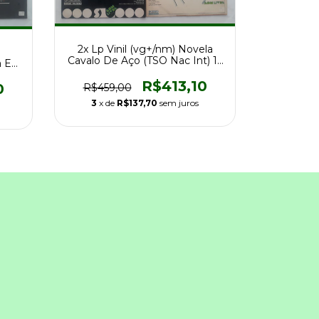
2x Lp Vinil (vg+/nm) Novela
Cavalo De Aço (TSO Nac Int) 1a
a Ed
Ed 73
R$413,10
0
R$459,00
3
x de
R$137,70
sem juros