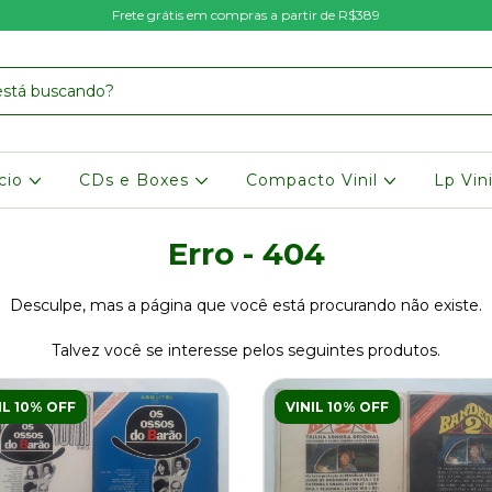
Frete grátis em compras a partir de R$389
icio
CDs e Boxes
Compacto Vinil
Lp Vin
Erro - 404
Desculpe, mas a página que você está procurando não existe.
Talvez você se interesse pelos seguintes produtos.
IL 10% OFF
VINIL 10% OFF