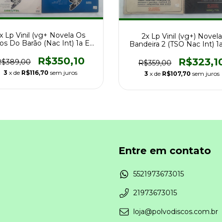
x Lp Vinil (vg+ Novela Os
2x Lp Vinil (vg+) Novela
os Do Barão (Nac Int) 1a Ed
Bandeira 2 (TSO Nac Int) 1
74
1971
R$350,10
R$323,1
R$389,00
R$359,00
3
x de
R$116,70
sem juros
3
x de
R$107,70
sem juros
Entre em contato
5521973673015
21973673015
loja@polvodiscos.com.br