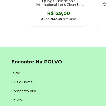
edida Do
Lp (vg+ Philadelphia
Lp
r 1972 M
International Let's Clean Up
Lo
The Ghetto
.060,10
R$129,00
m juros
2
x de
R$64,50
sem juros
Encontre Na POLVO
Inicio
CDs e Boxes
Compacto Vinil
Lp Vinil