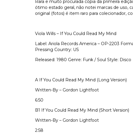
Rara e muito procurada cópia da primeira ediçã
ótimo estado geral, não notei marcas de uso, c
original (fotos) é item raro para colecionador,
Viola Wills – If You Could Read My Mind
Label: Ariola Records America – OP-2203 Format:
Pressing Country: US
Released: 1980 Genre: Funk / Soul Style: Disco
A
If You Could Read My Mind (Long Version)
Written-By – Gordon Lightfoot
6:50
B1
If You Could Read My Mind (Short Version)
Written-By – Gordon Lightfoot
2:58