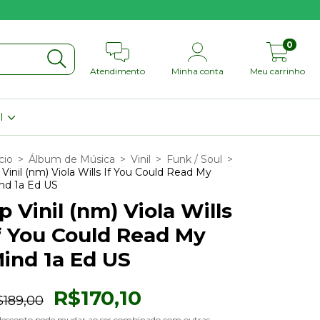
0
Atendimento
Minha conta
Meu carrinho
il
cio
>
Álbum de Música
>
Vinil
>
Funk / Soul
>
 Vinil (nm) Viola Wills If You Could Read My
nd 1a Ed US
p Vinil (nm) Viola Wills
f You Could Read My
ind 1a Ed US
R$170,10
$189,00
desconto pode mudar ao ser combinado com outras