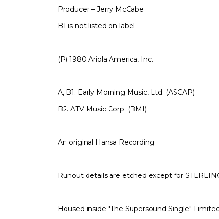
Producer – Jerry McCabe
B1 is not listed on label
(P) 1980 Ariola America, Inc.
A, B1. Early Morning Music, Ltd. (ASCAP)
B2. ATV Music Corp. (BMI)
An original Hansa Recording
Runout details are etched except for STERLIN
Housed inside "The Supersound Single" Limited