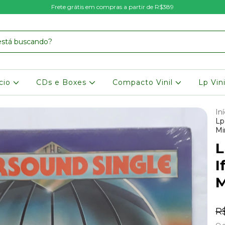
Frete grátis em compras a partir de R$389
icio
CDs e Boxes
Compacto Vinil
Lp Vin
Iní
Lp
Mi
L
I
M
R
O 