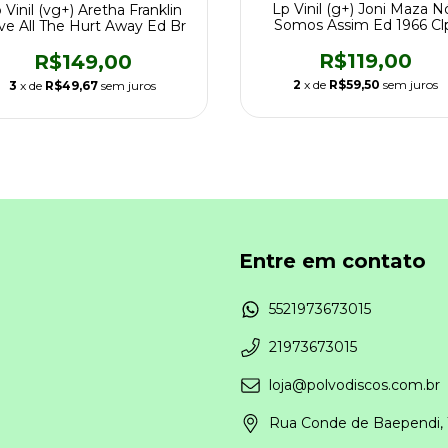
Lp Vinil (g+) Joni Maza N
 Vinil (vg+) Aretha Franklin
Somos Assim Ed 1966 Cl
ve All The Hurt Away Ed Br
11491
R$119,00
R$149,00
2
x de
R$59,50
sem juros
3
x de
R$49,67
sem juros
Entre em contato
5521973673015
21973673015
loja@polvodiscos.com.br
Rua Conde de Baependi, 