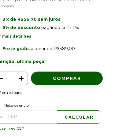
omoções.
3
x de
R$56,70
sem juros
5% de desconto
pagando com Pix
r mais detalhes
Frete grátis
a partir de
R$389,00
enção, última peça!
1
em estoque
ALTERAR CEP
regas para o CEP:
Meios de envio
CALCULAR
o sei meu CEP