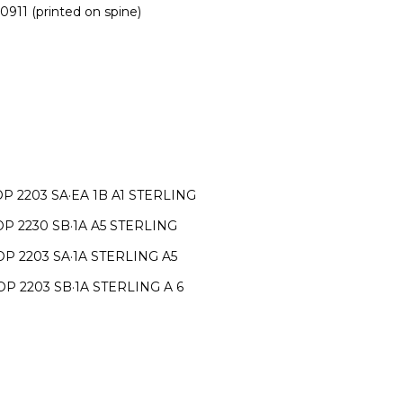
 90911 (printed on spine)
1S OP 2203 SA·EA 1B A1 STERLING
1S OP 2230 SB·1A A5 STERLING
1S OP 2203 SA·1A STERLING A5
1S OP 2203 SB·1A STERLING A 6