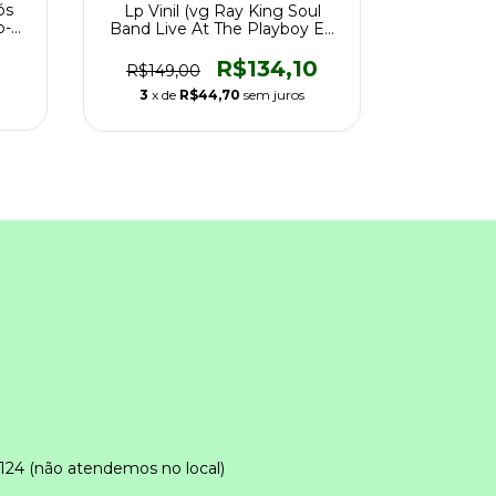
Lp Vini
ós
Lp Vinil (vg Ray King Soul
Wright Mr
p-
Band Live At The Playboy Ed
Br 69
R$169,
R$134,10
R$149,00
3
x de
3
x de
R$44,70
sem juros
124 (não atendemos no local)